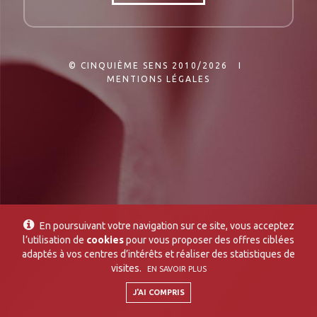
© CINQUIÈME SENS 2010/2026 I
MENTIONS LÉGALES
En poursuivant votre navigation sur ce site, vous acceptez
l’utilisation de
cookies
pour vous proposer des offres ciblées
adaptés à vos centres d’intérêts et réaliser des statistiques de
visites.
EN SAVOIR PLUS
J'AI COMPRIS